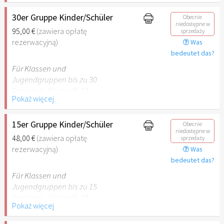
Hinweis: Für Kinder unter 6
Jahren ist der Ostergarten
30er Gruppe Kinder/Schüler
Obecnie
niedostępne w
Stuttgart nicht
95,00 €
(zawiera opłatę
sprzedaży
empfehlenswert.
rezerwacyjną)
Was
bedeutet das?
Für Klassen und
Jugendgruppen bis zu 30
Personen. Kinder (6-17
Pokaż więcej
Jahre) oder Schüler mit
Schülerausweis inklusive
erwachsene Begleitperson.
15er Gruppe Kinder/Schüler
Obecnie
niedostępne w
48,00 €
(zawiera opłatę
sprzedaży
Hinweis: Für Kinder unter 6
rezerwacyjną)
Was
Jahren ist der Ostergarten
bedeutet das?
Stuttgart nicht
Für Klassen und
empfehlenswert.
Jugendgruppen bis zu 15
Personen. Kinder (6-17
Pokaż więcej
Jahre) oder Schüler mit
Schülerausweis inklusive