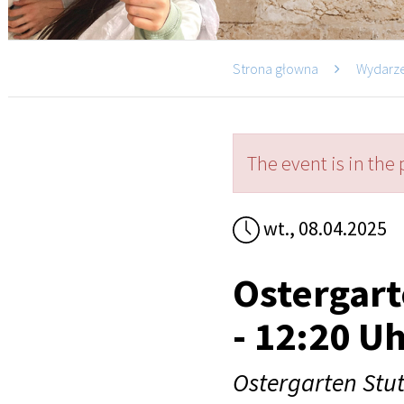
Strona głowna
Wydarz
The event is in the 
wt., 08.04.2025
Ostergart
- 12:20 U
Ostergarten Stut