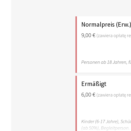
Normalpreis (Erw.
9,00 €
(zawiera opłatę r
Personen ab 18 Jahren, fü
Ermäßigt
6,00 €
(zawiera opłatę r
Kinder (6-17 Jahre), Sch
(ab 50%), Begleitperson. 