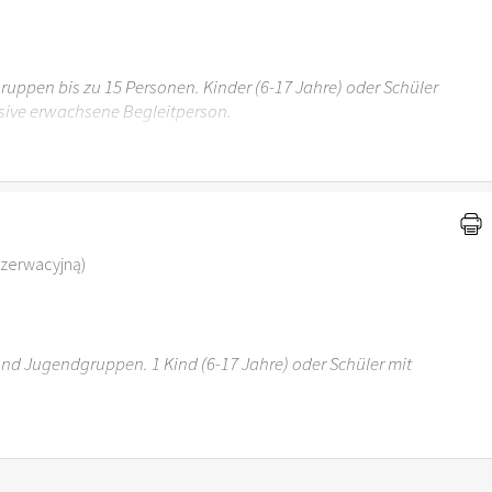
uppen bis zu 15 Personen. Kinder (6-17 Jahre) oder Schüler
sive erwachsene Begleitperson.
r 6 Jahren ist der Ostergarten Stuttgart nicht
ezerwacyjną)
 und Jugendgruppen. 1 Kind (6-17 Jahre) oder Schüler mit
r 6 Jahren ist der Ostergarten Stuttgart nicht