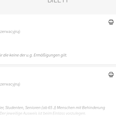
)
ezerwacyjną)
r die keine der u.g. Ermäßigungen gilt.
ezerwacyjną)
üler, Studenten, Senioren (ab 65 J) Menschen mit Behinderung
Der jeweilige Ausweis ist beim Einlass vorzulegen.