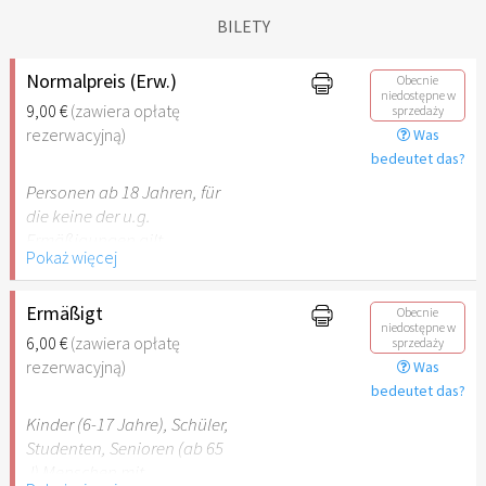
BILETY
Normalpreis (Erw.)
Obecnie
niedostępne w
9,00 €
(zawiera opłatę
sprzedaży
rezerwacyjną)
Was
bedeutet das?
Personen ab 18 Jahren, für
die keine der u.g.
Ermäßigungen gilt.
Pokaż więcej
Ermäßigt
Obecnie
niedostępne w
6,00 €
(zawiera opłatę
sprzedaży
rezerwacyjną)
Was
bedeutet das?
Kinder (6-17 Jahre), Schüler,
Studenten, Senioren (ab 65
J) Menschen mit