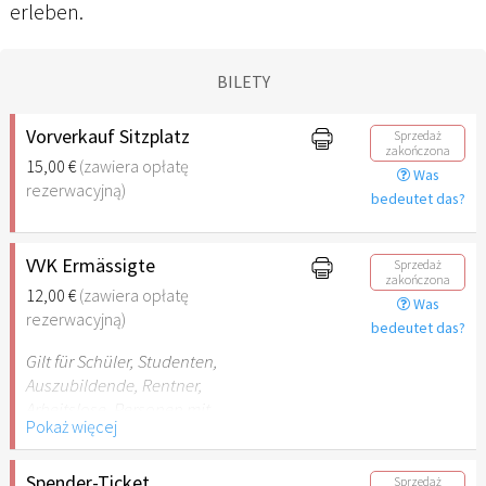
erleben.
BILETY
Vorverkauf Sitzplatz
Sprzedaż
zakończona
15,00 €
(zawiera opłatę
Was
rezerwacyjną)
bedeutet das?
VVK Ermässigte
Sprzedaż
zakończona
12,00 €
(zawiera opłatę
Was
rezerwacyjną)
bedeutet das?
Gilt für Schüler, Studenten,
Auszubildende, Rentner,
Arbeitslose, Personen mit
Pokaż więcej
Behinderungen
(Begleitperson mit B Verweis
inkl.)
Spender-Ticket
Sprzedaż