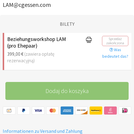
LAM@cgessen.com
BILETY
Beziehungsworkshop LAM
Sprzedaż
zakończona
(pro Ehepaar)
Was
399,00 €
(zawiera opłatę
bedeutet das?
rezerwacyjną)
Dodaj do koszyka
Informationen zu Versand und Zahlung