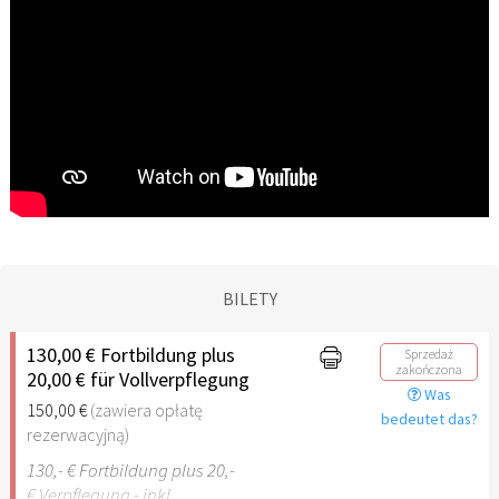
BILETY
130,00 € Fortbildung plus
Sprzedaż
zakończona
20,00 € für Vollverpflegung
Was
150,00 €
(zawiera opłatę
bedeutet das?
rezerwacyjną)
130,- € Fortbildung plus 20,-
€ Verpflegung - inkl.