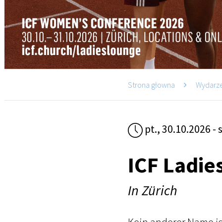
Strona głowna
Wydarz
pt., 30.10.2026 - 
ICF Ladie
In Zürich
Kein anderer Name is