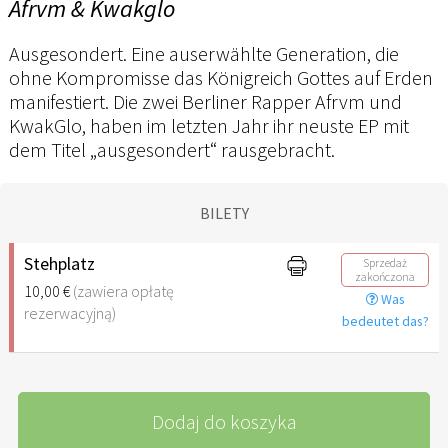
Afrvm & Kwakglo
Ausgesondert. Eine auserwählte Generation, die
ohne Kompromisse das Königreich Gottes auf Erden
manifestiert. Die zwei Berliner Rapper Afrvm und
KwakGlo, haben im letzten Jahr ihr neuste EP mit
dem Titel „ausgesondert“ rausgebracht.
BILETY
Stehplatz
Sprzedaż
zakończona
10,00 €
(zawiera opłatę
Was
rezerwacyjną)
bedeutet das?
Dodaj do koszyka