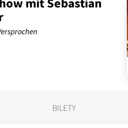
how mit Sebastian
r
 Versprochen
BILETY