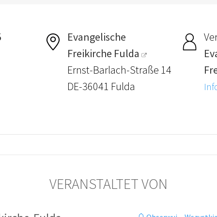
5
Evangelische
Ver
Freikirche Fulda
Ev
Ernst-Barlach-Straße 14
Fr
DE-36041 Fulda
Inf
VERANSTALTET VON
Obserwuj
·
Wszystkie