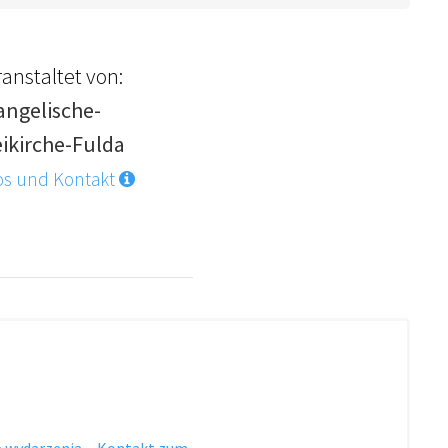
anstaltet von:
angelische-
eikirche-Fulda
os und Kontakt
 wydarzenia
·
Kontakt zum