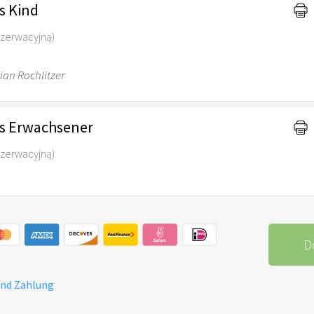
s Kind
ezerwacyjną)
ian Rochlitzer
is Erwachsener
ezerwacyjną)
D
und Zahlung