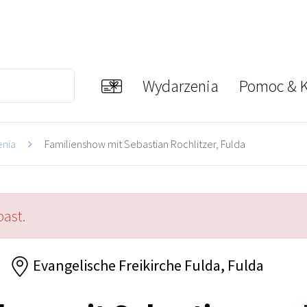
Wydarzenia
Pomoc & K
enia
Familienshow mit Sebastian Rochlitzer, Fulda
past.
Evangelische Freikirche Fulda, Fulda