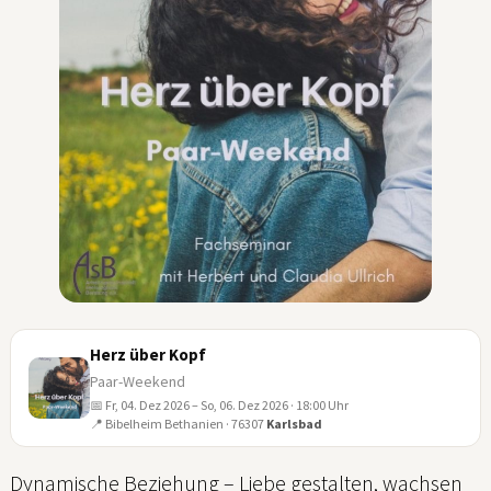
Herz über Kopf
Paar-Weekend
📅 Fr, 04. Dez 2026 – So, 06. Dez 2026 · 18:00 Uhr
04
📍 Bibelheim Bethanien · 76307
Karlsbad
DEZ
Dynamische Beziehung – Liebe gestalten, wachsen