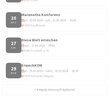
45145 Essen
Maranatha Konferenz
20
pt., 20.09.2024 – sob., 21.09.2024 · 19:00
WRZ
87600 Kaufbeuren
Diese Welt erreichen
27
sob., 27.04.2024 · 09:00
KWI
60386 Frankfurt a. M.
ErweckKON
29
pt., 29.03.2024 – niedz., 31.03.2024 · 16:30
MAR
87435 Kempten (Allgäu)
+ 4 więcej minionych wydarzeń