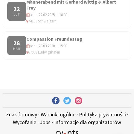
Männerabend mit Gerhard Wittig & Albert
Frey
22
sob., 22.02.2025 · 18:30
LUT
74193 Schwaigern
Compassion Freundestag
28
sob., 28.03.2020 · 15:00
MAR
67063 Ludwigshafen
Znak firmowy
·
Warunki ogólne
·
Polityka prywatności
·
Wycofanie
·
Jobs
·
Informacje dla organizatorów