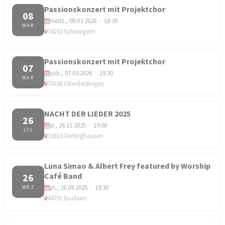
Passionskonzert mit Projektchor
08
niedz., 08.03.2026 · 18:30
MAR
74193 Schwaigern
Passionskonzert mit Projektchor
07
sob., 07.03.2026 · 19:30
MAR
75038 Oberderdingen
NACHT DER LIEDER 2025
26
śr., 26.11.2025 · 19:00
LIS
33813 Oerlinghausen
Luna Simao & Albert Frey featured by Worship
Café Band
26
pt., 26.09.2025 · 19:30
WRZ
44791 Bochum