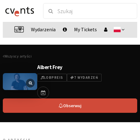
Wydarzenia
My Tickets
Wszyscy artyści
Albert Frey
LOBPREIS
7 WYDARZEŃ
Obserwuj