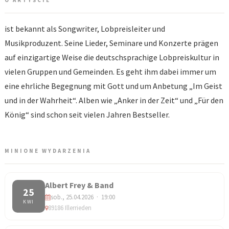
O ARTYŚCIE
ist bekannt als Songwriter, Lobpreisleiter und
Musikproduzent. Seine Lieder, Seminare und Konzerte prägen
auf einzigartige Weise die deutschsprachige Lobpreiskultur in
vielen Gruppen und Gemeinden. Es geht ihm dabei immer um
eine ehrliche Begegnung mit Gott und um Anbetung „Im Geist
und in der Wahrheit“. Alben wie „Anker in der Zeit“ und „Für den
König“ sind schon seit vielen Jahren Bestseller.
MINIONE WYDARZENIA
Albert Frey & Band
25
sob., 25.04.2026 · 19:00
KWI
89186 Illerrieden