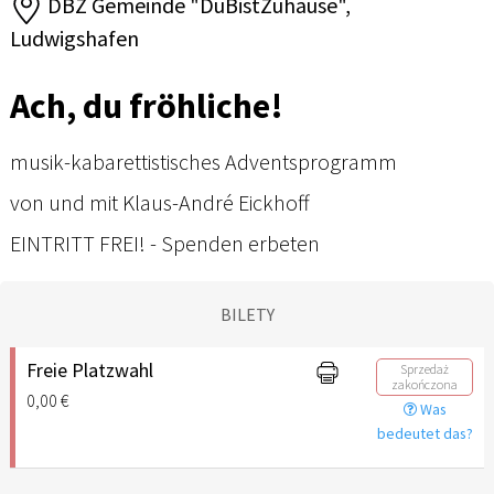
DBZ Gemeinde "DuBistZuhause",
Ludwigshafen
Ach, du fröhliche!
musik-kabarettistisches Adventsprogramm
von und mit Klaus-André Eickhoff
EINTRITT FREI! - Spenden erbeten
BILETY
Freie Platzwahl
Sprzedaż
zakończona
0,00 €
Was
bedeutet das?