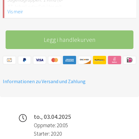
empfehlenswert.
17 Jahre) oder Schüler mit
Vis meir
Schülerausweis.
Hinweis: Für Kinder unter 6
Jahren ist der Ostergarten
Legg i handlekurven
Stuttgart nicht
empfehlenswert.
Informationen zu Versand und Zahlung
to., 03.04.2025
Oppmøte: 20:05
Starter: 20:20