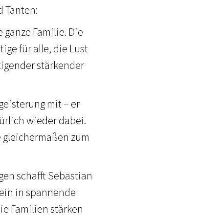
d Tanten:
e ganze Familie. Die
ge für alle, die Lust
tigender stärkender
geisterung mit – er
ürlich wieder dabei.
ene gleichermaßen zum
gen schafft Sebastian
inein in spannende
e Familien stärken