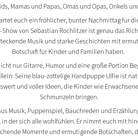
Kids, Mamas und Papas, Omas und Opas, Onkels un
rtet euch ein fröhlicher, bunter Nachmittag für di
how von Sebastian Rochlitzer ist genau das Richti
steckende Musik und starke Geschichten mit ermu
Botschaft für Kinder und Familien haben.
icht nur Gitarre, Humor und eine große Portion Be
lein: Seine blau-zottelige Handpuppe Ulfie ist nat
benswert und voller Ideen, die Kinder wie Erwachs
Schmunzeln bringen.
aus Musik, Puppenspiel, Bauchreden und Erzählun
in der sich alle wohlfühlen. Er nimmt euch mit h
aschende Momente und ermutigende Botschaften, di