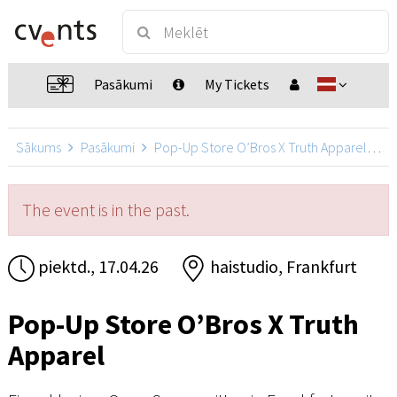
Pasākumi
My Tickets
Sākums
Pasākumi
Pop-Up Store O’Bros X Truth Apparel
Po
The event is in the past.
piektd., 17.04.26
haistudio, Frankfurt
Pop-Up Store O’Bros X Truth
Apparel