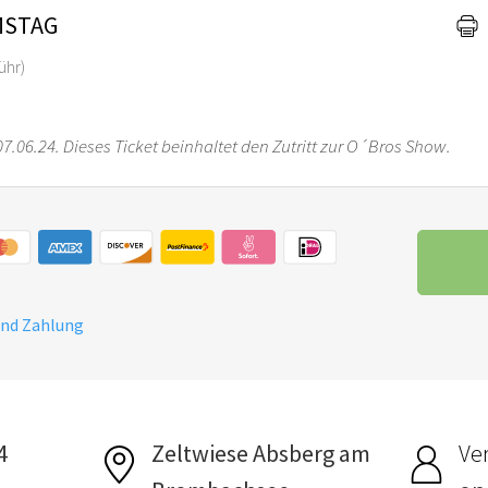
MSTAG
ühr)
07.06.24. Dieses Ticket beinhaltet den Zutritt zur O´Bros Show.
und Zahlung
4
Zeltwiese Absberg am
Ver