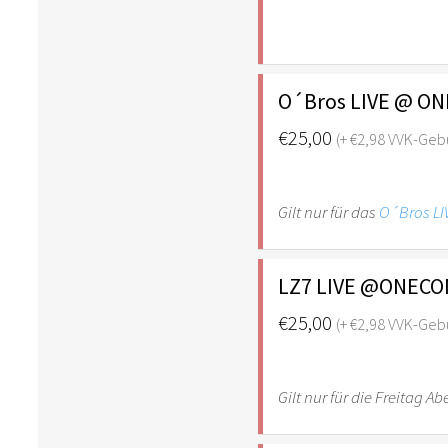
O´Bros LIVE @ ONE
€25,00
(+ €2,98 VVK-Geb
Gilt nur für das
O´Bros L
LZ7 LIVE @ONECON 
€25,00
(+ €2,98 VVK-Geb
Gilt nur für die Freitag 