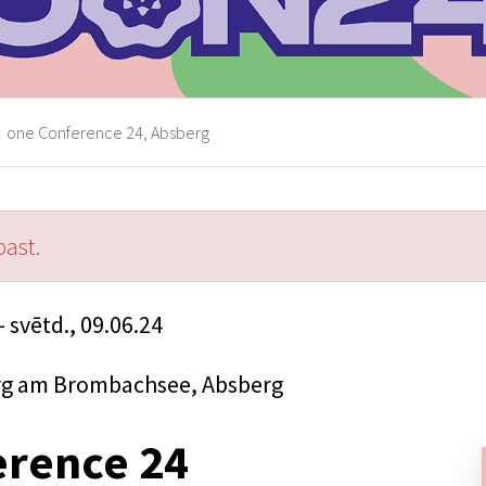
one Conference 24, Absberg
past.
- svētd., 09.06.24
rg am Brombachsee, Absberg
erence 24