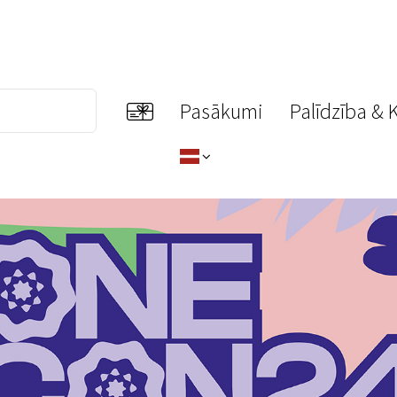
Pasākumi
Palīdzība & 