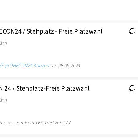
CON24 / Stehplatz - Freie Platzwahl
ühr)
IVE @ ONECON24 Konzert
am 08.06.2024
24 / Stehplatz-Freie Platzwahl
ühr)
Abend Session + dem Konzert von LZ7