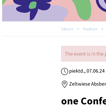
Sākums
Pasākumi
The event is in the 
piektd., 07.06.24 
Zeltwiese Absbe
one Conf