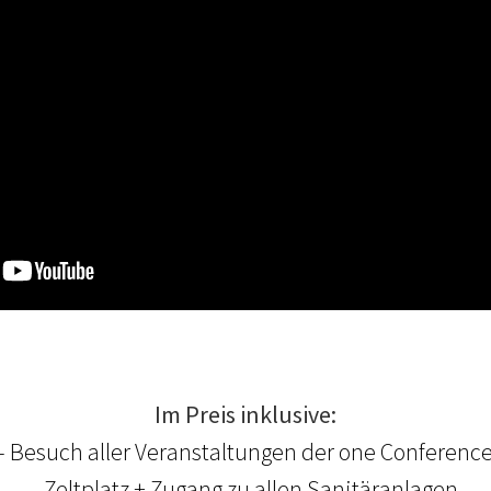
Im Preis inklusive:
- Besuch aller Veranstaltungen der one Conferenc
- Zeltplatz + Zugang zu allen Sanitäranlagen