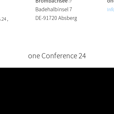
Brombachsee
on
Badehalbinsel 7
Inf
DE-91720 Absberg
.24 ,
one Conference 24