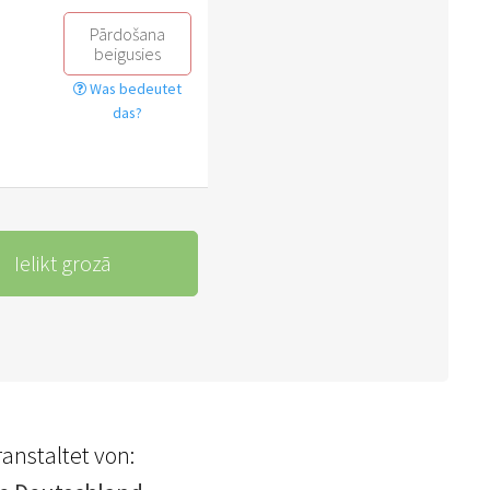
Pārdošana
beigusies
Was bedeutet
das?
Ielikt grozā
anstaltet von: