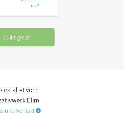
das?
Ielikt grozā
anstaltet von:
eativwerk Elim
os und Kontakt