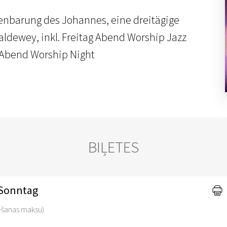
fenbarung des Johannes, eine dreitägige
aldewey, inkl. Freitag Abend Worship Jazz
Abend Worship Night
BIĻETES
 Sonntag
vēšanas maksu)