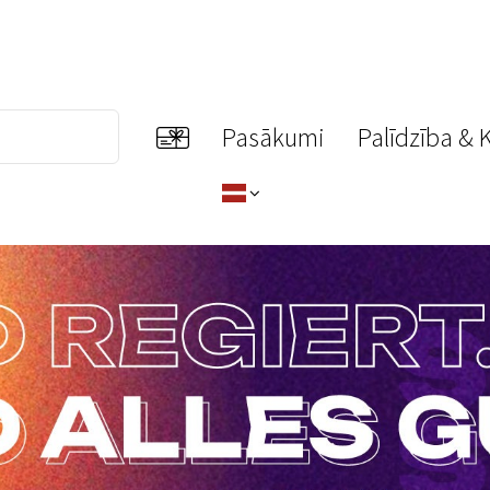
Pasākumi
Palīdzība & 