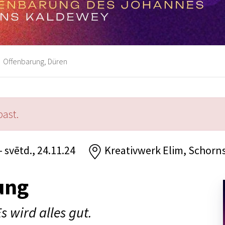
Offenbarung, Düren
past.
- svētd., 24.11.24
Kreativwerk Elim, Schorns
ung
Es wird alles gut.