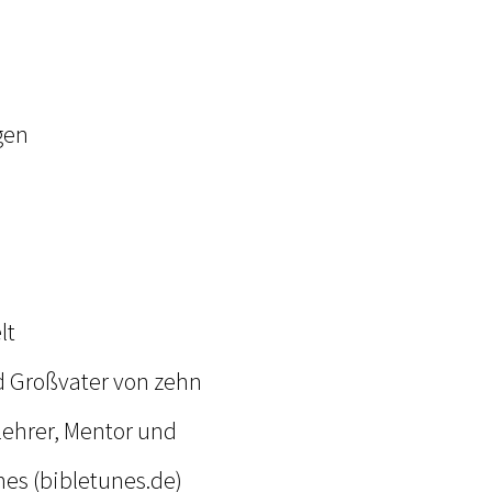
gen
lt
nd Großvater von zehn
llehrer, Mentor und
nes (bibletunes.de)