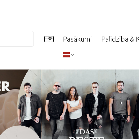
Pasākumi
Palīdzība & 