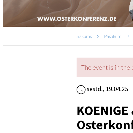
Sākums
Pasākumi
The event is in the 
sestd., 19.04.25
KOENIGE 
Osterkonf