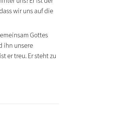
nter uns! Er ist der
dass wir uns auf die
Gemeinsam Gottes
d ihn unsere
t er treu. Er steht zu