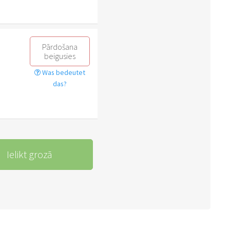
Pārdošana
beigusies
Was bedeutet
das?
Ielikt grozā