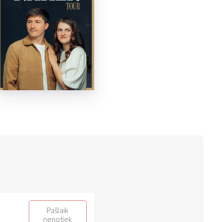
Pašlaik
nenotiek