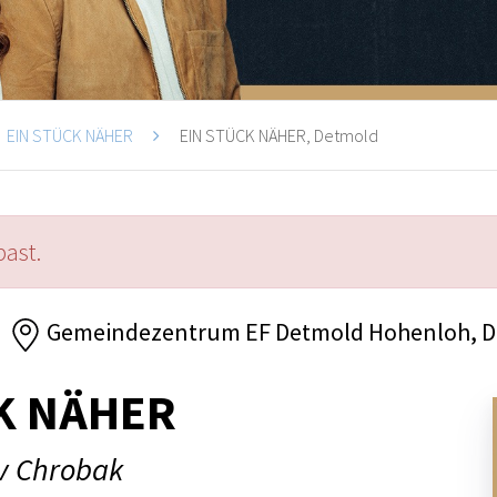
EIN STÜCK NÄHER
EIN STÜCK NÄHER, Detmold
past.
Gemeindezentrum EF Detmold Hohenloh, 
K NÄHER
av Chrobak