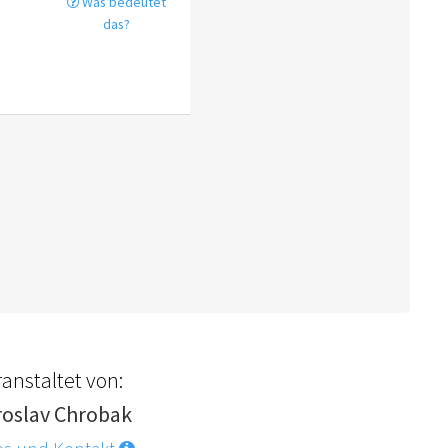
Was bedeutet
das?
anstaltet von:
roslav Chrobak