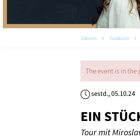
Sākums
Pasākumi
The event is in the 
sestd., 05.10.24
EIN STÜC
Tour mit Mirosl