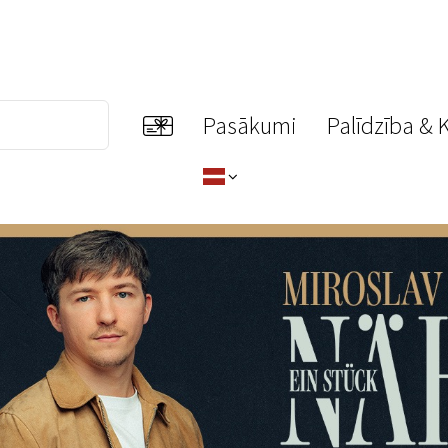
Pasākumi
Palīdzība & 