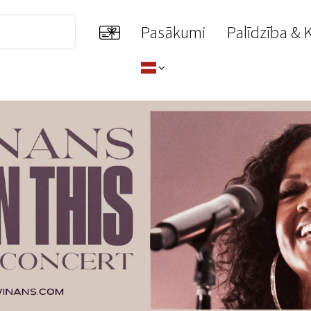
Pasākumi
Palīdzība & 