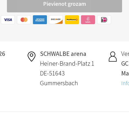
.26
SCHWALBE arena
Ver
Heiner-Brand-Platz 1
GC
DE-51643
Ma
Gummersbach
Inf