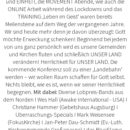
und EINHEIT, die MOVEMENT Abende, wie auch die
ONLINE Arbeit während des Lockdowns und das
TRAINING ‚Leben im Geist‘ waren bereits
Meilensteine auf dem Weg der vergangenen Jahre.
Wir sind heute mehr denn je davon überzeugt: Gott
möchte Erweckung schenken! Beginnend bei jedem
von uns ganz persönlich wird es unsere Gemeinden
und Kirchen fluten und schließlich UNSER LAND
verändern! Herrlichkeit für UNSER LAND. Die
kommende Konferenz soll zu einer ‚Landebahn‘
werden – wir wollen Raum schaffen für Gott selbst.
Nichts bleibt, wie es ist, wenn wir seiner Herrlichkeit
begegnen.
Mit dabei:
Diverse Lobpreis-Bands aus
dem Norden I Wes Hall (Awake International - USA) I
Christiane Hammer (Gebetshaus Augsburg) I
Überraschungs-Specials I Mark Weisensee
(FokusKirche) I Jan-Peter Dau-Schmidt (Ev.-Luth.
Kirchengemeinde Großenaspe) I das BlueFlame