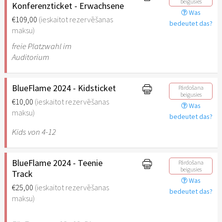
beigusies
Konferenzticket - Erwachsene
Was
€109,00
(ieskaitot rezervēšanas
bedeutet das?
maksu)
freie Platzwahl im
Auditorium
BlueFlame 2024 - Kidsticket
Pārdošana
beigusies
€10,00
(ieskaitot rezervēšanas
Was
maksu)
bedeutet das?
Kids von 4-12
BlueFlame 2024 - Teenie
Pārdošana
beigusies
Track
Was
€25,00
(ieskaitot rezervēšanas
bedeutet das?
maksu)