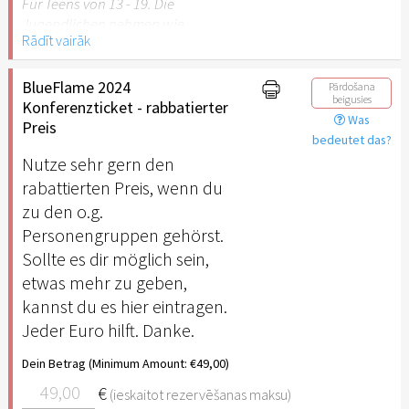
Für Teens von 13 - 19. Die
Jugendlichen nehmen wie
Rādīt vairāk
alle anderen auch an der
Konferenz teil. Sie erhalten
allerdings zusätzlich
BlueFlame 2024
Pārdošana
beigusies
exklusiven Zugang zur
Konferenzticket - rabbatierter
Was
Teenie Track Lounge im
Preis
bedeutet das?
Foyer Ost mit speziellen
Nutze sehr gern den
Angeboten und
Ansprechpartnern. Seid
rabattierten Preis, wenn du
dabei!
zu den o.g.
Personengruppen gehörst.
Sollte es dir möglich sein,
etwas mehr zu geben,
kannst du es hier eintragen.
Jeder Euro hilft. Danke.
Dein Betrag (Minimum Amount: €49,00)
€
(ieskaitot rezervēšanas maksu)