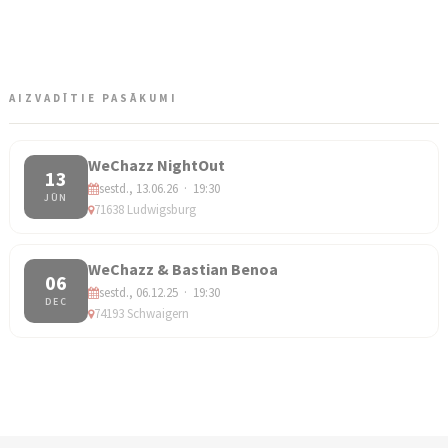
AIZVADĪTIE PASĀKUMI
WeChazz NightOut
13
sestd., 13.06.26 · 19:30
JŪN
71638 Ludwigsburg
WeChazz & Bastian Benoa
06
sestd., 06.12.25 · 19:30
DEC
74193 Schwaigern