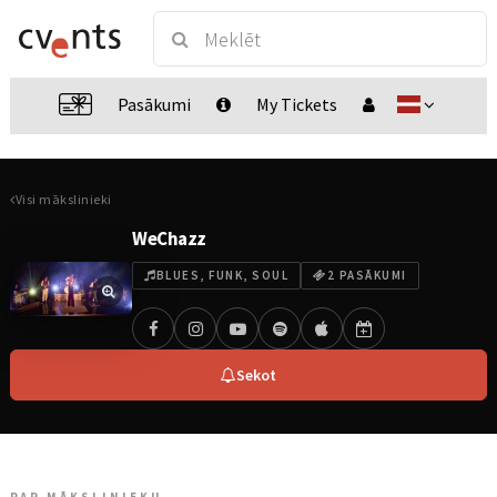
Pasākumi
My Tickets
Visi mākslinieki
WeChazz
BLUES, FUNK, SOUL
2 PASĀKUMI
Sekot