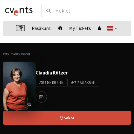
Pasākumi
My Tickets
Visi mākslinieki
Claudia Kötzer
REDNER/-IN
7 PASĀKUMI
Sekot