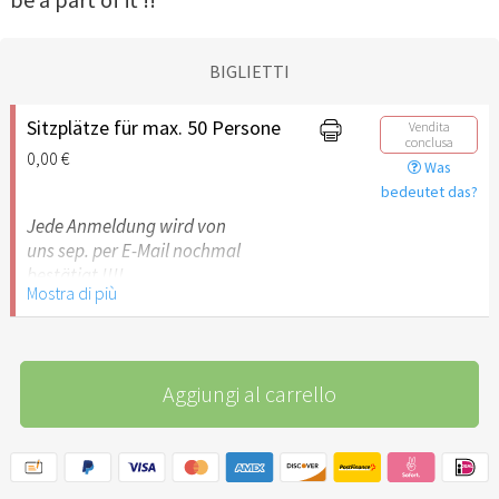
BIGLIETTI
Sitzplätze für max. 50 Persone
Vendita
conclusa
0,00 €
Was
bedeutet das?
Jede Anmeldung wird von
uns sep. per E-Mail nochmal
bestätigt !!!!
Mostra di più
BITTE NUR
VERBINDLICH
ANMELDEN
, WENN MAN
Aggiungi al carrello
WIRKLICH VORHAT
HINZUGEHEN.
JEDE NICHT ERNST GEMEINTE
ANMELDUNG SORGT NUR
FÜR EINEN ERHÖHTEN