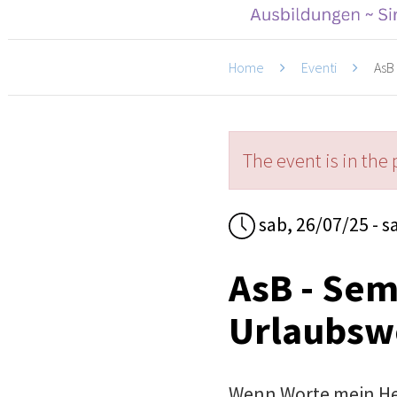
Home
Eventi
AsB 
The event is in the 
sab, 26/07/25 - s
AsB - Sem
Urlaubsw
Wenn Worte mein Her