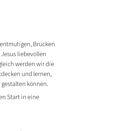
r entmutigen, Brücken
 Jesus liebevollen
gleich werden wir die
tdecken und lernen,
 gestalten können.
en Start in eine