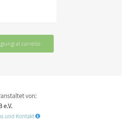
giungi al carrello
anstaltet von:
 e.V.
os und Kontakt