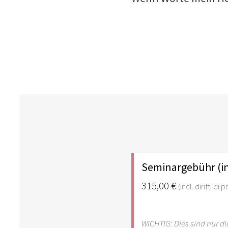
Seminargebühr (i
315,00 €
(incl. diritti di
WICHTIG: Dies sind nur 