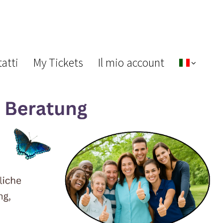
atti
My Tickets
Il mio account