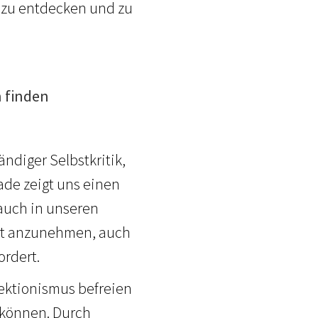
u zu entdecken und zu
 finden
ndiger Selbstkritik,
ade zeigt uns einen
 auch in unseren
bst anzunehmen, auch
ordert.
fektionismus befreien
 können. Durch