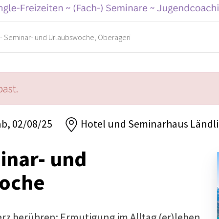
- Seminar- und Urlaubswoche, Oberägeri
past.
ab, 02/08/25
Hotel und Seminarhaus Ländli
inar- und
oche
z berühren: Ermutigung im Alltag (er)leben