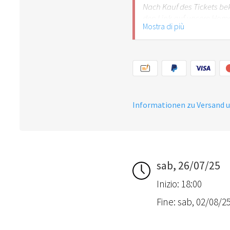
Nach Kauf des Tickets be
den Link auf unsere Hom
Mostra di più
Verpflegung im Seminar
EZ ab CHF 147.00 p.P. /N
DZ ab CHF 107.00 p.P /N
Bei Fragen gerne melden
Informationen zu Versand 
sab, 26/07/25
Inizio: 18:00
Fine: sab, 02/08/2