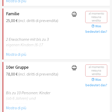
Mostra di più
Behinderung (ab 50%),
Begleitperson. Der jeweilige
Ausweis ist beim Einlass
Familie
al momento
nessuna
vorzulegen.
25,00 €
(incl. diritti di prevendita)
vendita
Was
Hinweis: Für Kinder unter 6
bedeutet das?
Jahren ist der Ostergarten
2 Erwachsene mit bis zu 3
Stuttgart nicht
eigenen Kindern (6-17
empfehlenswert.
Jahre).
Mostra di più
Hinweis: Für Kinder unter 6
Jahren ist der Ostergarten
10er Gruppe
al momento
nessuna
Stuttgart nicht
78,00 €
(incl. diritti di prevendita)
vendita
empfehlenswert.
Was
bedeutet das?
Bis zu 10 Personen: Kinder
(ab 6 Jahren) und
Erwachsene.
Mostra di più