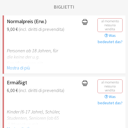
BIGLIETTI
Normalpreis (Erw.)
al momento
nessuna
9,00 €
(incl. diritti di prevendita)
vendita
Was
bedeutet das?
Personen ab 18 Jahren, für
die keine der u.g.
Ermäßigungen gilt.
Mostra di più
Ermäßigt
al momento
nessuna
6,00 €
(incl. diritti di prevendita)
vendita
Was
bedeutet das?
Kinder (6-17 Jahre), Schüler,
Studenten, Senioren (ab 65
J) Menschen mit