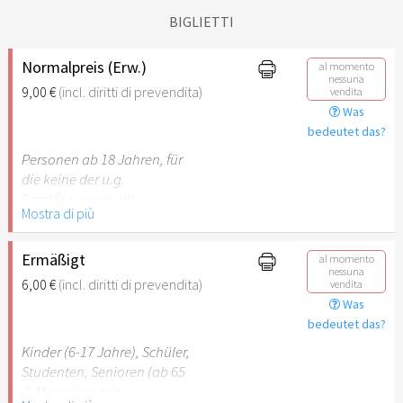
BIGLIETTI
Normalpreis (Erw.)
al momento
nessuna
9,00 €
(incl. diritti di prevendita)
vendita
Was
bedeutet das?
Personen ab 18 Jahren, für
die keine der u.g.
Ermäßigungen gilt.
Mostra di più
Ermäßigt
al momento
nessuna
6,00 €
(incl. diritti di prevendita)
vendita
Was
bedeutet das?
Kinder (6-17 Jahre), Schüler,
Studenten, Senioren (ab 65
J) Menschen mit