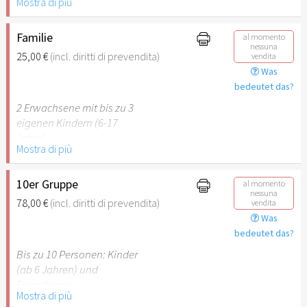
Mostra di più
Behinderung (ab 50%),
Begleitperson. Der jeweilige
Ausweis ist beim Einlass
Familie
al momento
nessuna
vorzulegen.
25,00 €
(incl. diritti di prevendita)
vendita
Was
Hinweis: Für Kinder unter 6
bedeutet das?
Jahren ist der Ostergarten
2 Erwachsene mit bis zu 3
Stuttgart nicht
eigenen Kindern (6-17
empfehlenswert.
Jahre).
Mostra di più
Hinweis: Für Kinder unter 6
Jahren ist der Ostergarten
10er Gruppe
al momento
nessuna
Stuttgart nicht
78,00 €
(incl. diritti di prevendita)
vendita
empfehlenswert.
Was
bedeutet das?
Bis zu 10 Personen: Kinder
(ab 6 Jahren) und
Erwachsene.
Mostra di più