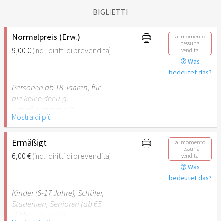
BIGLIETTI
Normalpreis (Erw.)
al momento
nessuna
9,00 €
(incl. diritti di prevendita)
vendita
Was
bedeutet das?
Personen ab 18 Jahren, für
die keine der u.g.
Ermäßigungen gilt.
Mostra di più
Ermäßigt
al momento
nessuna
6,00 €
(incl. diritti di prevendita)
vendita
Was
bedeutet das?
Kinder (6-17 Jahre), Schüler,
Studenten, Senioren (ab 65
J) Menschen mit