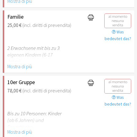
Mostra di più
Behinderung (ab 50%),
Begleitperson. Der jeweilige
Ausweis ist beim Einlass
Familie
al momento
nessuna
vorzulegen.
25,00 €
(incl. diritti di prevendita)
vendita
Was
Hinweis: Für Kinder unter 6
bedeutet das?
Jahren ist der Ostergarten
2 Erwachsene mit bis zu 3
Stuttgart nicht
eigenen Kindern (6-17
empfehlenswert.
Jahre).
Mostra di più
Hinweis: Für Kinder unter 6
Jahren ist der Ostergarten
10er Gruppe
al momento
nessuna
Stuttgart nicht
78,00 €
(incl. diritti di prevendita)
vendita
empfehlenswert.
Was
bedeutet das?
Bis zu 10 Personen: Kinder
(ab 6 Jahren) und
Erwachsene.
Mostra di più