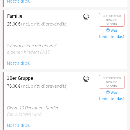
Mostra di più
Behinderung (ab 50%),
Begleitperson. Der jeweilige
Ausweis ist beim Einlass
Familie
al momento
nessuna
vorzulegen.
25,00 €
(incl. diritti di prevendita)
vendita
Was
Hinweis: Für Kinder unter 6
bedeutet das?
Jahren ist der Ostergarten
2 Erwachsene mit bis zu 3
Stuttgart nicht
eigenen Kindern (6-17
empfehlenswert.
Jahre).
Mostra di più
Hinweis: Für Kinder unter 6
Jahren ist der Ostergarten
10er Gruppe
al momento
nessuna
Stuttgart nicht
78,00 €
(incl. diritti di prevendita)
vendita
empfehlenswert.
Was
bedeutet das?
Bis zu 10 Personen: Kinder
(ab 6 Jahren) und
Erwachsene.
Mostra di più