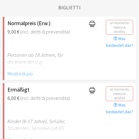
BIGLIETTI
Normalpreis (Erw.)
al momento
nessuna
9,00 €
(incl. diritti di prevendita)
vendita
Was
bedeutet das?
Personen ab 18 Jahren, für
die keine der u.g.
Ermäßigungen gilt.
Mostra di più
Ermäßigt
al momento
nessuna
6,00 €
(incl. diritti di prevendita)
vendita
Was
bedeutet das?
Kinder (6-17 Jahre), Schüler,
Studenten, Senioren (ab 65
J) Menschen mit