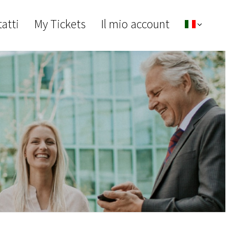
atti
My Tickets
Il mio account