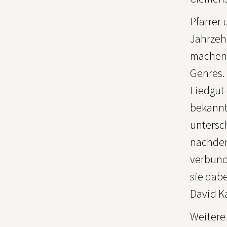
Pfarrer 
Jahrzeh
machen 
Genres. 
Liedgut
bekannt
untersc
nachden
verbund
sie dab
David K
Weitere 