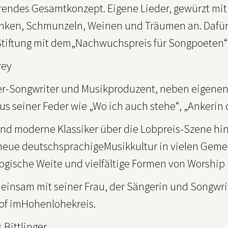
erendes Gesamtkonzept. Eigene Lieder, gewürzt mi
ken, Schmunzeln, Weinen und Träumen an. Dafür
Stiftung mit dem„Nachwuchspreis für Songpoeten“
rey
ger-Songwriter und Musikproduzent, neben eigenen 
us seiner Feder wie „Wo ich auch stehe“, „Ankerin 
sind moderne Klassiker über die Lobpreis-Szene h
neue deutschsprachigeMusikkultur in vielen Gemein
ogische Weite und vielfältige Formen von Worship u
einsam mit seiner Frau, der Sängerin und Songwri
of imHohenlohekreis.
 Bittlinger