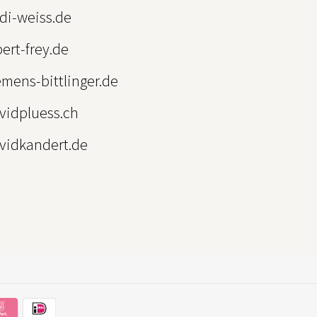
i-weiss.de
ert-frey.de
mens-bittlinger.de
idpluess.ch
idkandert.de