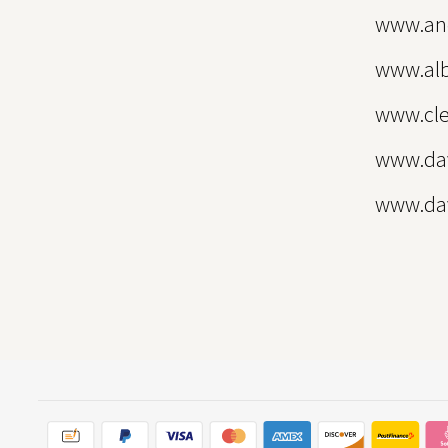
www.and
www.alb
www.cle
www.dav
www.dav