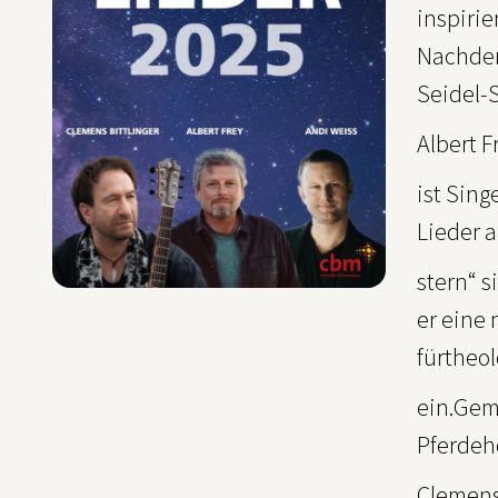
inspiri
Nachden
Seidel-
Albert F
ist Sin
Lieder a
stern“ 
er eine 
fürtheol
ein.Gem
Pferdeh
Clemens