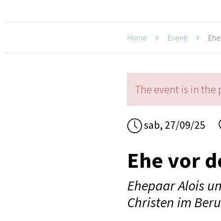
Home
Eventi
Ehe 
The event is in the 
sab, 27/09/25
Ehe vor d
Ehepaar Alois u
Christen im Ber