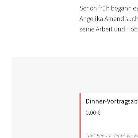
Schon früh begann es 
Angelika Amend suchte
seine Arbeit und Ho
Dinner-Vortragsa
0,00 €
Titel: Ehe vor dem Aus - w