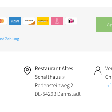
Ag
und Zahlung
Restaurant Altes
Ver
Schalthaus
Ch
Rodensteinweg 2
Inf
DE-64293 Darmstadt