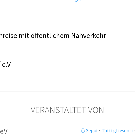
nreise mit öffentlichem Nahverkehr
 e.V.
VERANSTALTET VON
 eV
Segui
·
Tutti gli eventi