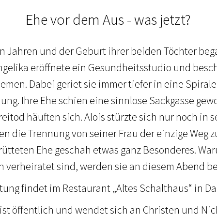
Ehe vor dem Aus - was jetzt?
n Jahren und der Geburt ihrer beiden Töchter be
ngelika eröffnete ein Gesundheitsstudio und beschä
emen. Dabei geriet sie immer tiefer in eine Spira
hung. Ihre Ehe schien eine sinnlose Sackgasse gew
itod häuften sich. Alois stürzte sich nur noch in s
en die Trennung von seiner Frau der einzige Weg z
rrütteten Ehe geschah etwas ganz Besonderes. Wa
ch verheiratet sind, werden sie an diesem Abend be
tung findet im Restaurant „Altes Schalthaus“ in Da
ist öffentlich und wendet sich an Christen und Ni