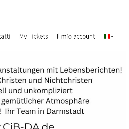
atti
My Tickets
Il mio account