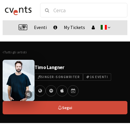
Eventi
My Tickets
Tutti gli artisti
Timo Langner
SINGER-SONGWRITER
16 EVENTI
Segui