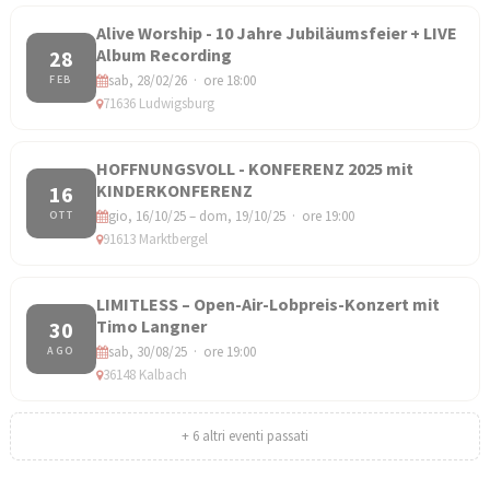
Alive Worship - 10 Jahre Jubiläumsfeier + LIVE
Album Recording
28
sab, 28/02/26 · ore 18:00
FEB
71636 Ludwigsburg
HOFFNUNGSVOLL - KONFERENZ 2025 mit
KINDERKONFERENZ
16
gio, 16/10/25 – dom, 19/10/25 · ore 19:00
OTT
91613 Marktbergel
LIMITLESS – Open-Air-Lobpreis-Konzert mit
Timo Langner
30
sab, 30/08/25 · ore 19:00
AGO
36148 Kalbach
+ 6 altri eventi passati