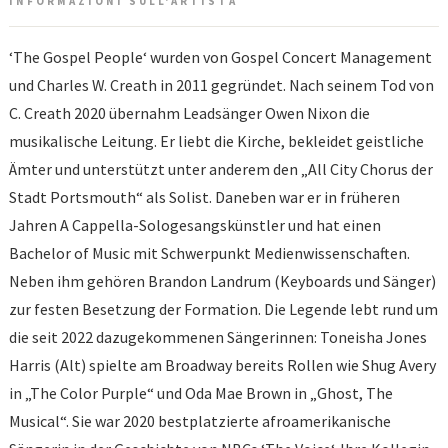
INFORMAZIONI SULL'ARTISTA
‘The Gospel People‘ wurden von Gospel Concert Management
und Charles W. Creath in 2011 gegründet. Nach seinem Tod von
C. Creath 2020 übernahm Leadsänger Owen Nixon die
musikalische Leitung. Er liebt die Kirche, bekleidet geistliche
Ämter und unterstützt unter anderem den „All City Chorus der
Stadt Portsmouth“ als Solist. Daneben war er in früheren
Jahren A Cappella-Sologesangskünstler und hat einen
Bachelor of Music mit Schwerpunkt Medienwissenschaften.
Neben ihm gehören Brandon Landrum (Keyboards und Sänger)
zur festen Besetzung der Formation. Die Legende lebt rund um
die seit 2022 dazugekommenen Sängerinnen: Toneisha Jones
Harris (Alt) spielte am Broadway bereits Rollen wie Shug Avery
in „The Color Purple“ und Oda Mae Brown in „Ghost, The
Musical“. Sie war 2020 bestplatzierte afroamerikanische