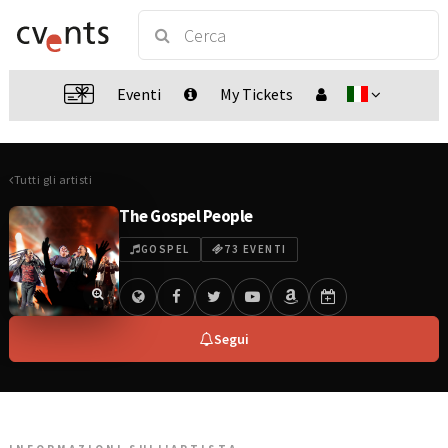
Eventi
My Tickets
Tutti gli artisti
The Gospel People
GOSPEL
73 EVENTI
Segui