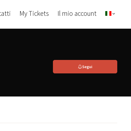
atti
My Tickets
Il mio account
Segui