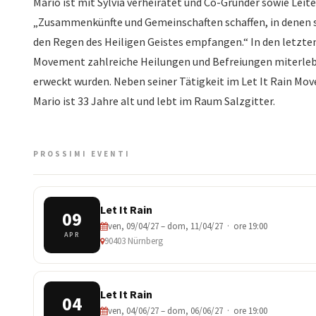
Mario ist mit Sylvia verheiratet und Co-Gründer sowie Leiter
„Zusammenkünfte und Gemeinschaften schaffen, in denen s
den Regen des Heiligen Geistes empfangen.“ In den letzten
Movement zahlreiche Heilungen und Befreiungen miterleb
erweckt wurden. Neben seiner Tätigkeit im Let It Rain Mov
​Mario ist 33 Jahre alt und lebt im Raum Salzgitter.
PROSSIMI EVENTI
Let It Rain
09
ven, 09/04/27 – dom, 11/04/27 · ore 19:00
APR
90403 Nürnberg
Let It Rain
04
ven, 04/06/27 – dom, 06/06/27 · ore 19:00