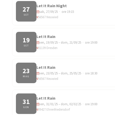
Let It Rain Night
27
sab, 27/09/25 · ore 19:15
SET
56567 Neuwied
Let It Rain
19
ven, 19/09/25 – dom, 21/09/25 · ore 19:00
SET
01139 Dresden
Let It Rain
23
ven, 23/05/25 – dom, 25/05/25 · ore 18:30
MAG
56567 Neuwied
Let It Rain
31
ven, 31/01/25 – dom, 02/02/25 · ore 19:00
GEN
09427 Ehrenfriedersdorf