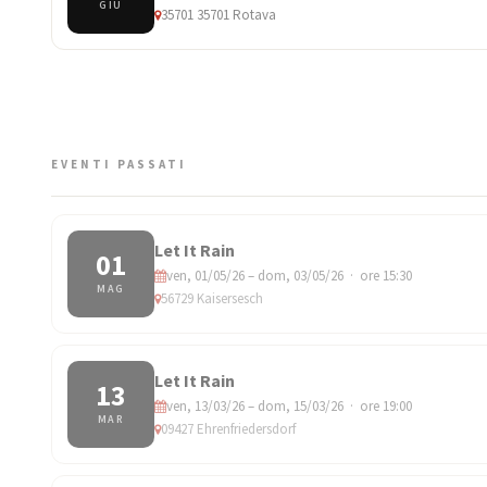
GIU
35701 35701 Rotava
EVENTI PASSATI
Let It Rain
01
ven, 01/05/26 – dom, 03/05/26 · ore 15:30
MAG
56729 Kaisersesch
Let It Rain
13
ven, 13/03/26 – dom, 15/03/26 · ore 19:00
MAR
09427 Ehrenfriedersdorf