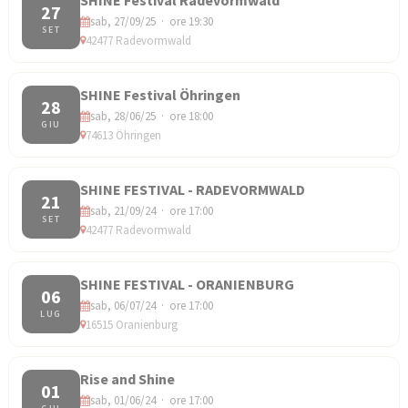
27
sab, 27/09/25 · ore 19:30
SET
42477 Radevormwald
SHINE Festival Öhringen
28
sab, 28/06/25 · ore 18:00
GIU
74613 Öhringen
SHINE FESTIVAL - RADEVORMWALD
21
sab, 21/09/24 · ore 17:00
SET
42477 Radevormwald
SHINE FESTIVAL - ORANIENBURG
06
sab, 06/07/24 · ore 17:00
LUG
16515 Oranienburg
Rise and Shine
01
sab, 01/06/24 · ore 17:00