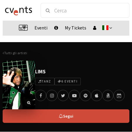
Eventi
My Tickets
Tutti gli artisti
LIMS
TANZ
6 EVENTI
Segui