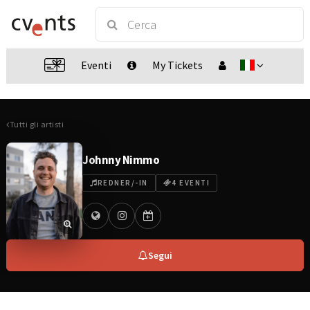
Eventi
My Tickets
Tutti gli artisti
Johnny Nimmo
REDNER/-IN
4 EVENTI
Segui