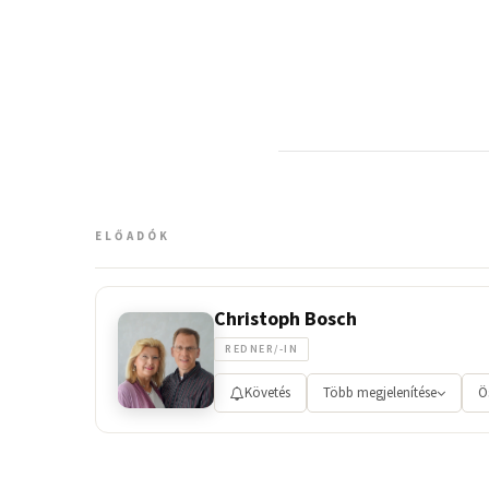
ELŐADÓK
Christoph Bosch
REDNER/-IN
Követés
Több megjelenítése
Ö