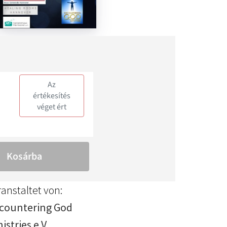
anstaltet von:
countering God
istries e.V.