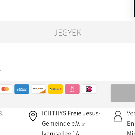
3.
ICHTHYS Freie Jesus-
Ver
Gemeinde e.V.
En
Ikarusallee 1A
Min