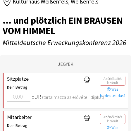
Kulturhaus Weißenfels, Weißenfels
... und plötzlich EIN BRAUSEN
VOM HIMMEL
Mitteldeutsche Erweckungskonferenz 2026
JEGYEK
Sitzplätze
Az értékesítés
lezárult
Dein Betrag
Was
EUR
bedeutet das?
(tartalmazza az elővételi díjakat)
Mitarbeiter
Az értékesítés
lezárult
Dein Betrag
Was