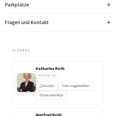
Parkplätze
Fragen und Kontakt
ELŐADÓK
Katharina Roth
REDNER/-IN
Követés
Több megjelenítése
Összes esemény
Manfred Roth