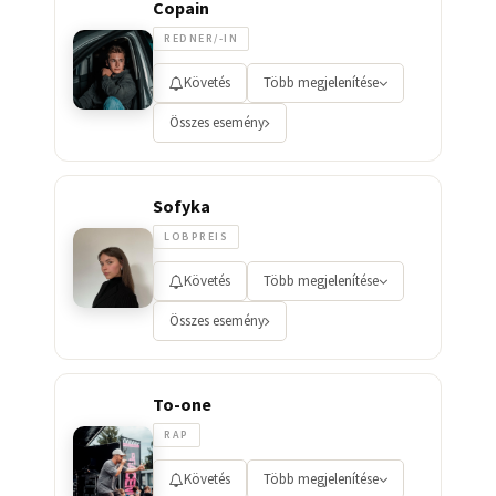
Copain
REDNER/-IN
Követés
Több megjelenítése
Összes esemény
Sofyka
LOBPREIS
Követés
Több megjelenítése
Összes esemény
To-one
RAP
Követés
Több megjelenítése