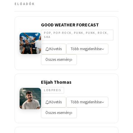
ELŐADÓK
GOOD WEATHER FORECAST
POP, POP-ROCK, PUNK, PUNK, ROCK,
SKA
Követés
Több megjelenítése
Összes esemény
Elijah Thomas
LOBPREIS
Követés
Több megjelenítése
Összes esemény