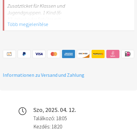
Stuttgart nicht
Zusatzticket für Klassen und
empfehlenswert.
Jugendgruppen. 1 Kind (6-
17 Jahre) oder Schüler mit
Több megjelenítése
Schülerausweis.
Hinweis: Für Kinder unter 6
Jahren ist der Ostergarten
Stuttgart nicht
empfehlenswert.
Informationen zu Versand und Zahlung
Szo, 2025. 04. 12.
Találkozó: 18:05
Kezdés: 18:20