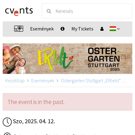
Események
My Tickets
Kezdőlap
Események
Ostergarten Stuttgart „ERlebt“
Oste
The event is in the past.
Szo, 2025. 04. 12.