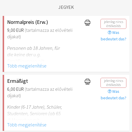
JEGYEK
Normalpreis (Erw.)
jelenleg nincs
értékesítés
9,00 EUR
(tartalmazza az elővételi
Was
díjakat)
bedeutet das?
Personen ab 18 Jahren, für
die keine der u.g.
Ermäßigungen gilt.
Több megjelenítése
Ermäßigt
jelenleg nincs
értékesítés
6,00 EUR
(tartalmazza az elővételi
Was
díjakat)
bedeutet das?
Kinder (6-17 Jahre), Schüler,
Studenten, Senioren (ab 65
J) Menschen mit
Több megjelenítése
Behinderung (ab 50%),