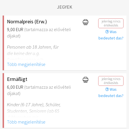
JEGYEK
Normalpreis (Erw.)
jelenleg nincs
értékesítés
9,00 EUR
(tartalmazza az elővételi
Was
díjakat)
bedeutet das?
Personen ab 18 Jahren, für
die keine der u.g.
Ermäßigungen gilt.
Több megjelenítése
Ermäßigt
jelenleg nincs
értékesítés
6,00 EUR
(tartalmazza az elővételi
Was
díjakat)
bedeutet das?
Kinder (6-17 Jahre), Schüler,
Studenten, Senioren (ab 65
J) Menschen mit
Több megjelenítése
Behinderung (ab 50%),