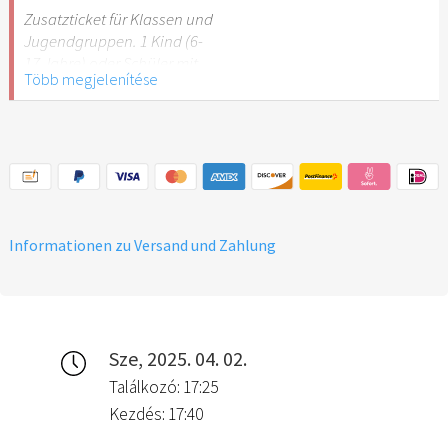
Stuttgart nicht
Zusatzticket für Klassen und
empfehlenswert.
Jugendgruppen. 1 Kind (6-
17 Jahre) oder Schüler mit
Több megjelenítése
Schülerausweis.
Hinweis: Für Kinder unter 6
Jahren ist der Ostergarten
Stuttgart nicht
empfehlenswert.
Informationen zu Versand und Zahlung
Sze, 2025. 04. 02.
Találkozó: 17:25
Kezdés: 17:40