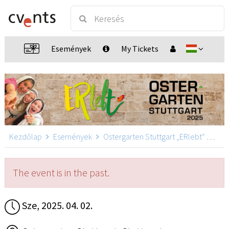
Események
My Tickets
Kezdőlap
Események
Ostergarten Stuttgart „ERlebt“
Oste
The event is in the past.
Sze, 2025. 04. 02.