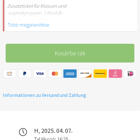
Stuttgart nicht
Zusatzticket für Klassen und
empfehlenswert.
Jugendgruppen. 1 Kind (6-
17 Jahre) oder Schüler mit
Több megjelenítése
Schülerausweis.
Hinweis: Für Kinder unter 6
Jahren ist der Ostergarten
Kosárba rak
Stuttgart nicht
empfehlenswert.
Informationen zu Versand und Zahlung
H, 2025. 04. 07.
Találkozó: 16:25