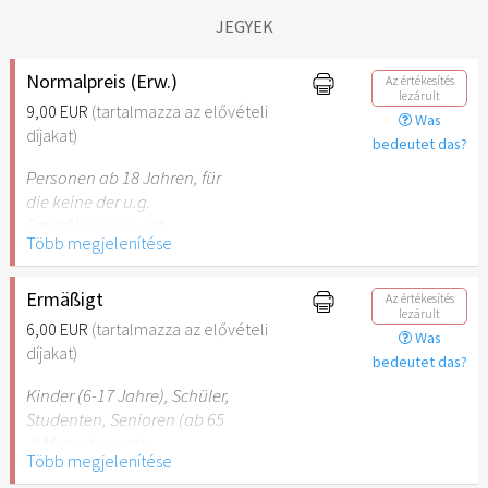
JEGYEK
Normalpreis (Erw.)
Az értékesítés
lezárult
9,00 EUR
(tartalmazza az elővételi
Was
díjakat)
bedeutet das?
Personen ab 18 Jahren, für
die keine der u.g.
Ermäßigungen gilt.
Több megjelenítése
Ermäßigt
Az értékesítés
lezárult
6,00 EUR
(tartalmazza az elővételi
Was
díjakat)
bedeutet das?
Kinder (6-17 Jahre), Schüler,
Studenten, Senioren (ab 65
J) Menschen mit
Több megjelenítése
Behinderung (ab 50%),