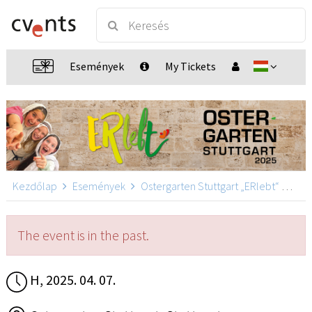
Események
My Tickets
Kezdőlap
Események
Ostergarten Stuttgart „ERlebt“
Oste
The event is in the past.
H, 2025. 04. 07.