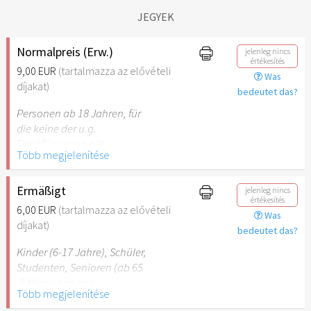
JEGYEK
Normalpreis (Erw.)
jelenleg nincs
értékesítés
9,00 EUR
(tartalmazza az elővételi
Was
díjakat)
bedeutet das?
Personen ab 18 Jahren, für
die keine der u.g.
Ermäßigungen gilt.
Több megjelenítése
Ermäßigt
jelenleg nincs
értékesítés
6,00 EUR
(tartalmazza az elővételi
Was
díjakat)
bedeutet das?
Kinder (6-17 Jahre), Schüler,
Studenten, Senioren (ab 65
J) Menschen mit
Több megjelenítése
Behinderung (ab 50%),