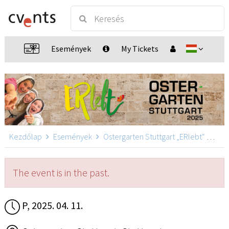
Események
My Tickets
Kezdőlap
Események
Ostergarten Stuttgart „ERlebt“
Oste
The event is in the past.
P, 2025. 04. 11.