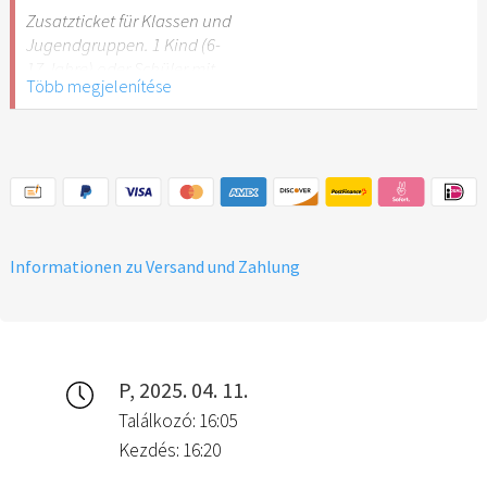
Stuttgart nicht
Zusatzticket für Klassen und
empfehlenswert.
Jugendgruppen. 1 Kind (6-
17 Jahre) oder Schüler mit
Több megjelenítése
Schülerausweis.
Hinweis: Für Kinder unter 6
Jahren ist der Ostergarten
Stuttgart nicht
empfehlenswert.
Informationen zu Versand und Zahlung
P, 2025. 04. 11.
Találkozó: 16:05
Kezdés: 16:20