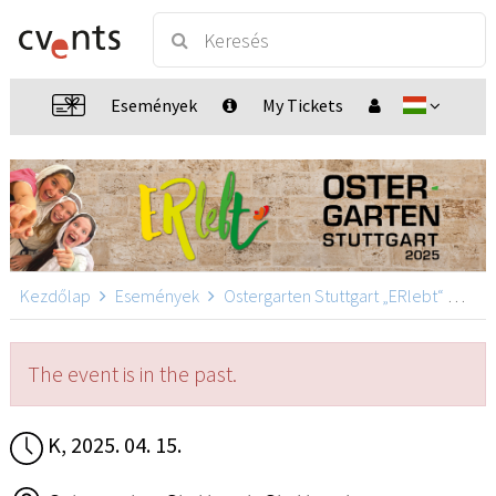
Események
My Tickets
Kezdőlap
Események
Ostergarten Stuttgart „ERlebt“
Oste
The event is in the past.
K, 2025. 04. 15.