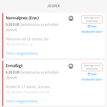
JEGYEK
Normalpreis (Erw.)
jelenleg nincs
értékesítés
9,00 EUR
(tartalmazza az elővételi
Was
díjakat)
bedeutet das?
Personen ab 18 Jahren, für
die keine der u.g.
Ermäßigungen gilt.
Több megjelenítése
Ermäßigt
jelenleg nincs
értékesítés
6,00 EUR
(tartalmazza az elővételi
Was
díjakat)
bedeutet das?
Kinder (6-17 Jahre), Schüler,
Studenten, Senioren (ab 65
J) Menschen mit
Több megjelenítése
Behinderung (ab 50%),