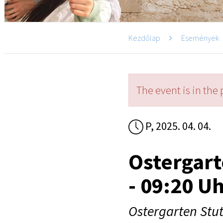
Kezdőlap
Események
The event is in the 
P, 2025. 04. 04.
Ostergart
- 09:20 U
Ostergarten Stut