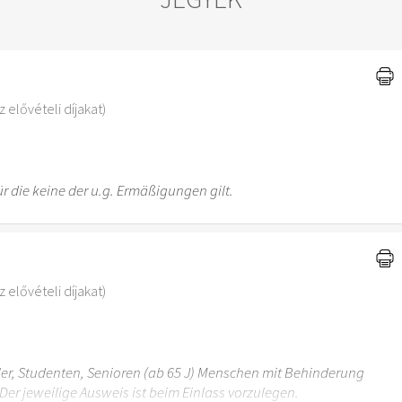
)
 elővételi díjakat)
r die keine der u.g. Ermäßigungen gilt.
 elővételi díjakat)
üler, Studenten, Senioren (ab 65 J) Menschen mit Behinderung
Der jeweilige Ausweis ist beim Einlass vorzulegen.