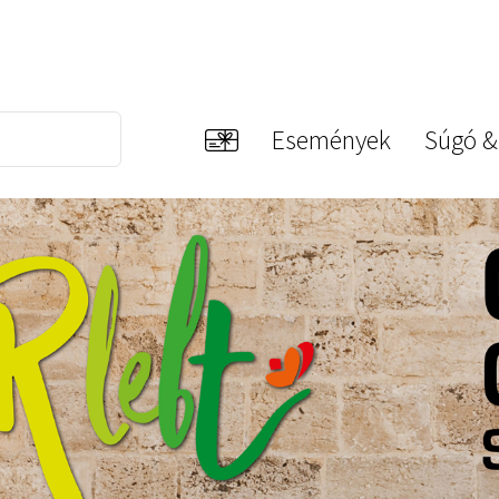
Események
Súgó &