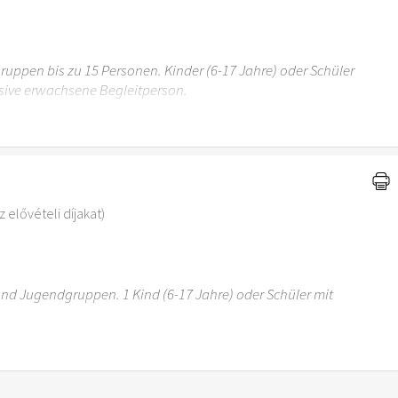
uppen bis zu 15 Personen. Kinder (6-17 Jahre) oder Schüler
sive erwachsene Begleitperson.
r 6 Jahren ist der Ostergarten Stuttgart nicht
 elővételi díjakat)
 und Jugendgruppen. 1 Kind (6-17 Jahre) oder Schüler mit
r 6 Jahren ist der Ostergarten Stuttgart nicht