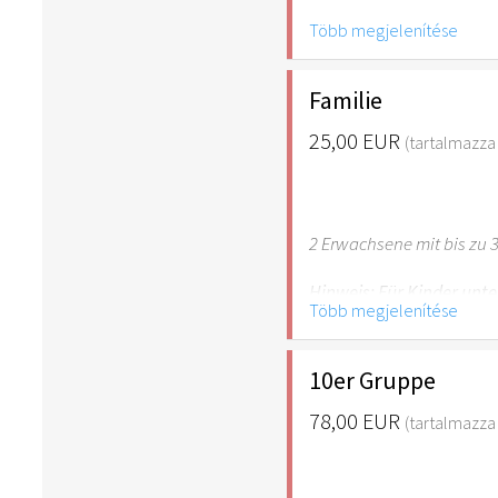
Több megjelenítése
Hinweis: Für Kinder unte
empfehlenswert.
Familie
25,00 EUR
(tartalmazza 
2 Erwachsene mit bis zu 3
Hinweis: Für Kinder unte
Több megjelenítése
empfehlenswert.
10er Gruppe
78,00 EUR
(tartalmazza 