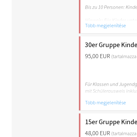
Bis zu 10 Personen: Kind
Hinweis: Für Kinder unte
Több megjelenítése
empfehlenswert.
30er Gruppe Kinde
95,00 EUR
(tartalmazza 
Für Klassen und Jugendgr
mit Schülerausweis inklu
Több megjelenítése
Hinweis: Für Kinder unte
empfehlenswert.
15er Gruppe Kinde
48,00 EUR
(tartalmazza 