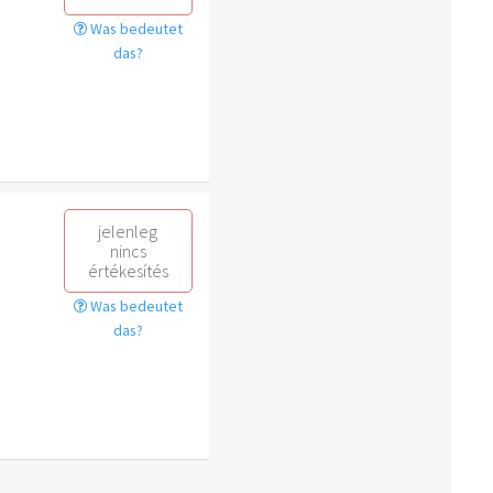
Was bedeutet
das?
jelenleg
nincs
értékesítés
Was bedeutet
das?