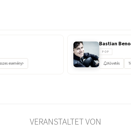
Bastian Beno
POP
sszes esemény
Követés
T
VERANSTALTET VON