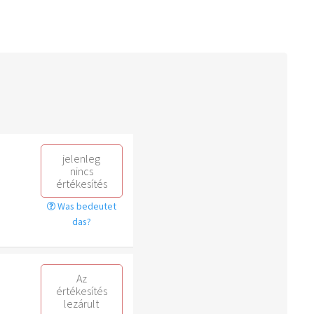
jelenleg
nincs
értékesítés
Was bedeutet
das?
Az
értékesítés
lezárult