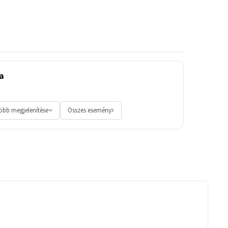
a
öbb megjelenítése
Összes esemény