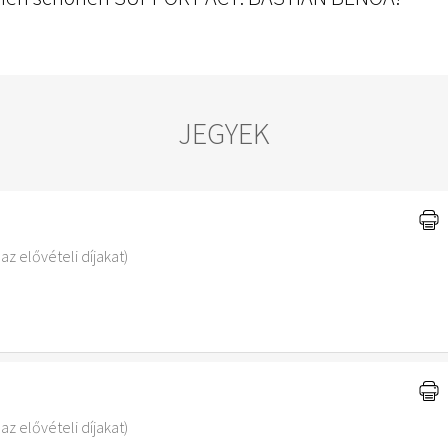
JEGYEK
az elővételi díjakat)
az elővételi díjakat)