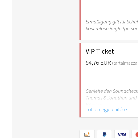
Ermäßigung gilt für Schü
kostenlose Begleitperso
VIP Ticket
54,76 EUR
(tartalmazza 
Genieße den Soundcheck, 
Thomas & Jonathan und 
Bibelvers.
Több megjelenítése