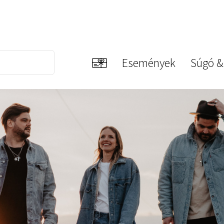
Események
Súgó &