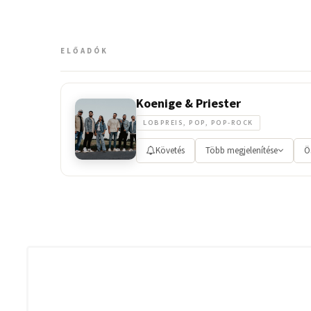
ELŐADÓK
Koenige & Priester
LOBPREIS, POP, POP-ROCK
Követés
Több megjelenítése
Ö