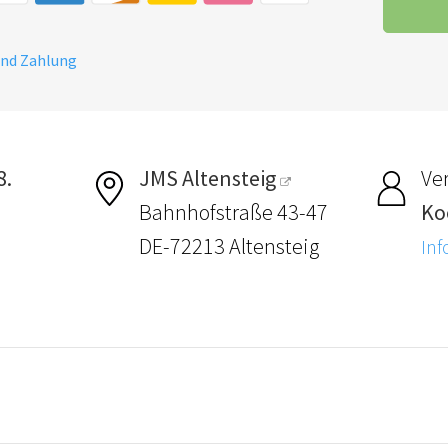
und Zahlung
8.
JMS Altensteig
Ver
Bahnhofstraße 43-47
Ko
DE-72213 Altensteig
Inf