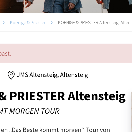
Koenige & Priester
KOENIGE & PRIESTER Altensteig, Altens
past.
JMS Altensteig, Altensteig
& PRIESTER Altensteig
MT MORGEN TOUR
en „Das Beste kommt morgen“ Tour von