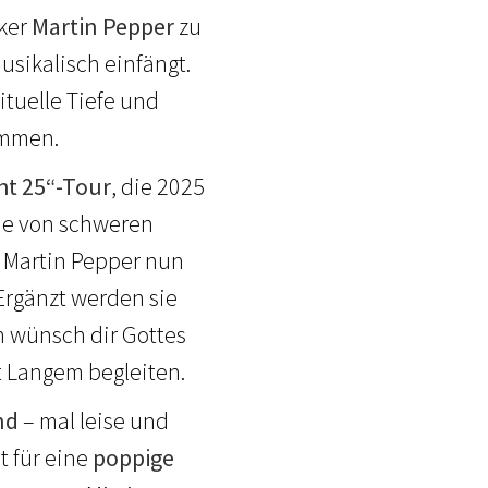
iker
Martin Pepper
zu
usikalisch einfängt.
ituelle Tiefe und
ammen.
ht 25“-Tour
, die 2025
ie von schweren
 Martin Pepper nun
 Ergänzt werden sie
ch wünsch dir Gottes
t Langem begleiten.
nd
– mal leise und
t für eine
poppige