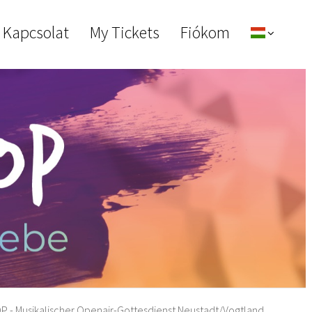
 Kapcsolat
My Tickets
Fiókom
- Musikalischer Openair-Gottesdienst Neustadt/Vogtland,