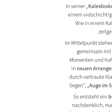
In seiner
„Kaleidosk
einem vielschichtig
Wie in einem Kal
zeitg
Im Mittelpunkt stehe
gemeinsam mit 
Momenten und hoff
in
neuen Arrange
durch vertraute Kla
Segen",
„Auge im 
So entsteht ein
b
nachdenklich, mal 