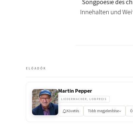
Songpoesie des ch
Innehalten und Weit
ELŐADÓK
Martin Pepper
LIEDERMACHER, LOBPREIS
Követés
Több megjelenítése
Ö