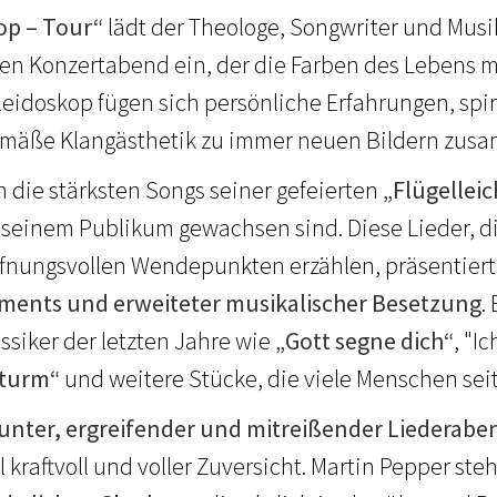
op – Tour“
lädt der Theologe, Songwriter und Mus
en Konzertabend ein, der die Farben des Lebens m
eidoskop fügen sich persönliche Erfahrungen, spir
emäße Klangästhetik zu immer neuen Bildern zus
n die stärksten Songs seiner gefeierten
„Flügelleic
seinem Publikum gewachsen sind. Diese Lieder, d
nungsvollen Wendepunkten erzählen, präsentiert
ments und erweiteter musikalischer Besetzung
.
ssiker der letzten Jahre wie
„Gott segne dich“
, "I
Sturm“
und weitere Stücke, die viele Menschen sei
unter, ergreifender und mitreißender Liederabe
kraftvoll und voller Zuversicht. Martin Pepper steh