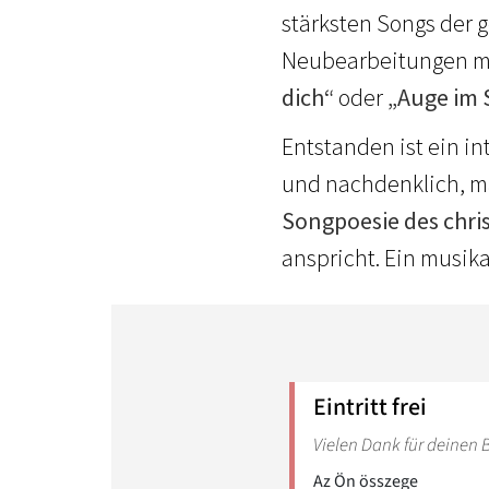
stärksten Songs der 
Neubearbeitungen mi
dich“
oder
„Auge im 
Entstanden ist ein in
und nachdenklich, ma
Songpoesie des chri
anspricht. Ein musikal