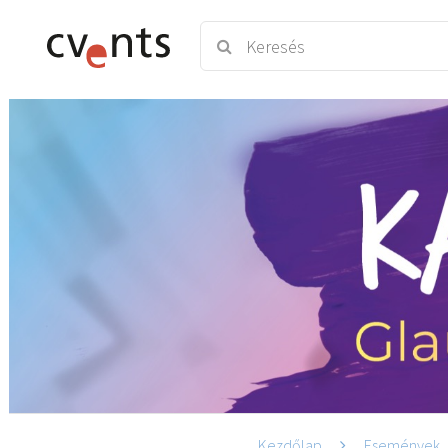
Kezdőlap
Események