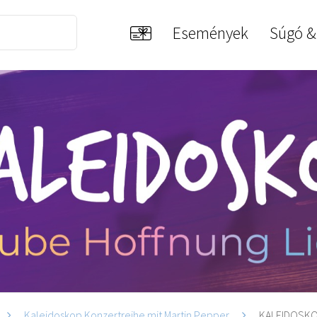
Események
Súgó &
Kaleidoskop Konzertreihe mit Martin Pepper
KALEIDOSKOP 