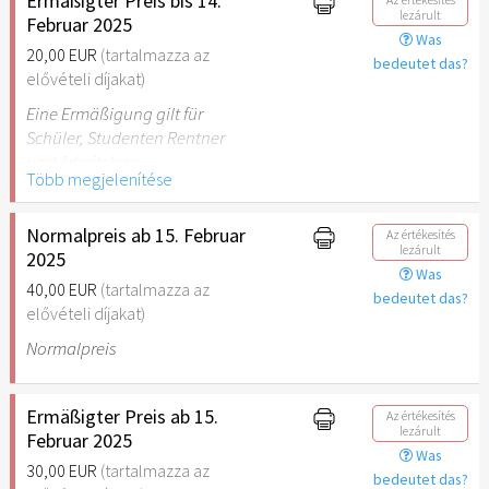
Ermäßigter Preis bis 14.
lezárult
Februar 2025
Was
20,00 EUR
(tartalmazza az
bedeutet das?
elővételi díjakat)
Eine Ermäßigung gilt für
Schüler, Studenten Rentner
und Arbeitslose
Több megjelenítése
Normalpreis ab 15. Februar
Az értékesítés
lezárult
2025
Was
40,00 EUR
(tartalmazza az
bedeutet das?
elővételi díjakat)
Normalpreis
Ermäßigter Preis ab 15.
Az értékesítés
lezárult
Februar 2025
Was
30,00 EUR
(tartalmazza az
bedeutet das?