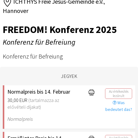
ICHTHYS Freie Jesus-Gemeinde e.V.,
Hannover
FREEDOM! Konferenz 2025
Konferenz für Befreiung
Konferenz für Befreiung
JEGYEK
Normalpreis bis 14. Februar
Az értékesítés
lezárult
30,00 EUR
(tartalmazza az
Was
elővételi díjakat)
bedeutet das?
Normalpreis
Az értékesítés